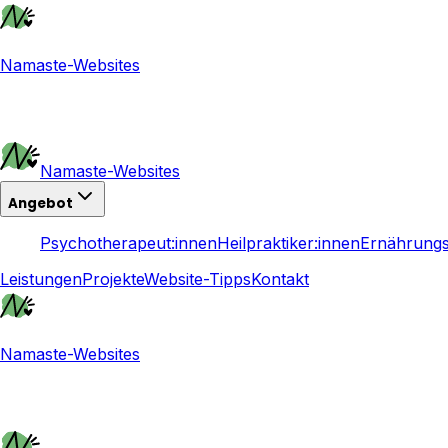
Namaste-Websites
Namaste-Websites
Angebot
Psychotherapeut:innen
Heilpraktiker:innen
Ernährungs
Leistungen
Projekte
Website-Tipps
Kontakt
Namaste-Websites