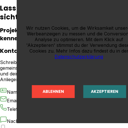
Lass uns gemeinsam deine Praxis
sichtbar machen
Wir nutzen Cookies, um die Wirksamkeit unser
Projekt anfragen & unverbindlich
Werbeanzeigen zu messen und die Conversio
kennenlernen
Analyse zu optimieren. Mit dem Klick auf
'Akzeptieren' stimmst du der Verwendung dies
Kontaktformular
Cookies zu. Mehr Infos dazu findest du in de
Datenschutzerklärung
Schreib mir einfach! Hast du eine Frage oder möchtest du
gemeinsam ein Projekt starten? Lass mir deinen Namen
und deine E-Mail-Adresse da, und beschreibe kurz dein
Anliegen – ich melde mich so schnell wie möglich bei dir.
ABLEHNEN
AKZEPTIEREN
Name
*
Email
*
Telefonnummer
Nachricht
*